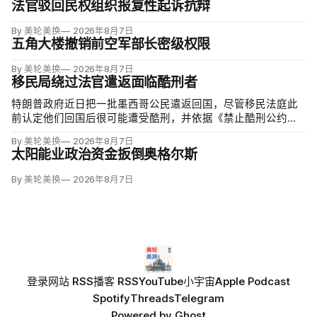
法官驳回民权组织报复性起诉抗辩
By 美轮美换
2026年8月7日
五角大楼撤销前空军部长密级权限
By 美轮美换
2026年8月7日
移民局绕过法官遣返面临酷刑者
特朗普政府近日把一批墨西哥公民遣返回国，尽管移民法庭此
前认定他们回国后很可能遭受酷刑，并依据《禁止酷刑公约》
给予暂缓遣返保护。知情人士称，移民及海关执法局局长戴维·
By 美轮美换
2026年8月7日
文图雷拉（David Venturella）凭国务院从墨西哥政府取得的
太阳能业政治资金扳倒奥格尔斯
「不受伤害」外交保证，单方面撤销保护；
By 美轮美换
2026年8月7日
登录
网站 RSS
播客 RSS
YouTube
小宇宙
Apple Podcast
Spotify
Threads
Telegram
Powered by
Ghost