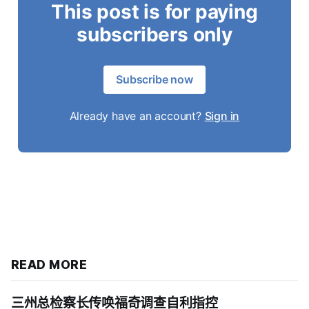
This post is for paying
subscribers only
Subscribe now
Already have an account?
Sign in
READ MORE
三州总检察长传唤福奇调查自利指控