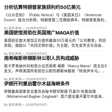
分析估算特朗普家族获利约50亿美元
《公众告知》（Public Notice）与《美国末日》（American
Doom）联合分析称，特朗普第二任期前两年，特朗普家族利润
与资产增值保守估计约50亿美元，其中数字资产业务收入超过
By 美轮美换
2026年8月8日
22.5亿美元、外国授权业务2025年收入6100万美元；
美国使馆资助在英国推广MAGA价值
美国驻伦敦大使馆正在提供最高50万美元的「公共教育」项目
资助，鼓励以「共同文明价值」为主题，优先宣传言论自由、
有限政府、正当程序、陪审团审判、财产权和经同意征税等理
By 美轮美换
2026年8月8日
念。英国自由民主党议员丽莎·斯玛特（Lisa Smart）指责特朗
南希梅斯称穆斯林公职人员构成威胁
普政府用「MAGA资金」干预英国民主；
南卡罗来纳州共和党众议员南希·梅斯（Nancy Mace）周五在X
发文，声称美国所有担任公职的穆斯林都是「特洛伊木马」，
并对国家安全和共和国构成威胁，最后写道「我们拒绝沉
By 美轮美换
2026年8月8日
默」。截至浏览器核验时，这条帖子获得约440万次浏览、6.2
伊朗开列重启霍尔木兹海峡条件
万次点赞、1万次转发和7800条回复。
伊朗最高国家安全委员会秘书穆罕默德·巴盖尔·佐勒加德
（Mohammad Bagher Zolghadr）周六提出重开霍尔木兹海峡
的全面条件：美国解除海上封锁和制裁、撤走伊朗周边驻军、
By 美轮美换
2026年8月8日
支付战争赔偿、释放被冻结资产，并停止攻击伊朗地区盟友及
威胁伊朗。特朗普政府几乎不可能接受。