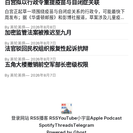
白宫拟以行政令重提疫苗与自闭症关联
白宫正起草一项围绕疫苗与自闭症关系的行政令，可能最快下
周发布；据《华盛顿邮报》和彭博社报道，草案涉及儿童疫苗
接种计划、自闭症研究和家长选择权，内容仍可能变化。数十
By 美轮美换
2026年8月8日
项覆盖全球数百万儿童的高质量研究均未发现儿童疫苗导致自
加密监管法案被推迟至九月
闭症，相关说法源自一项后来撤稿的欺诈性研究，作者也被吊
销执照。
By 美轮美换
2026年8月7日
法官驳回民权组织报复性起诉抗辩
By 美轮美换
2026年8月7日
五角大楼撤销前空军部长密级权限
By 美轮美换
2026年8月7日
登录
网站 RSS
播客 RSS
YouTube
小宇宙
Apple Podcast
Spotify
Threads
Telegram
Powered by
Ghost