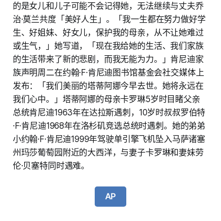
的是女儿和儿子可能不会记得她，无法继续与丈夫乔
治·莫兰共度「美好人生」。「我一生都在努力做好学
生、好姐妹、好女儿，保护我的母亲，从不让她难过
或生气，」她写道，「现在我给她的生活、我们家族
的生活带来了新的悲剧，而我无能为力。」肯尼迪家
族声明周二在约翰·F·肯尼迪图书馆基金会社交媒体上
发布：「我们美丽的塔蒂阿娜今早去世。她将永远在
我们心中。」塔蒂阿娜的母亲卡罗琳5岁时目睹父亲
总统肯尼迪1963年在达拉斯遇刺，10岁时叔叔罗伯特
·F·肯尼迪1968年在洛杉矶竞选总统时遇刺。她的弟弟
小约翰·F·肯尼迪1999年驾驶单引擎飞机坠入马萨诸塞
州玛莎葡萄园附近的大西洋，与妻子卡罗琳和妻妹劳
伦·贝塞特同时遇难。
AP