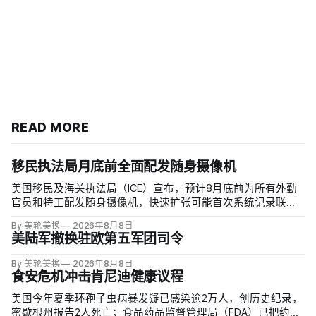
READ MORE
移民执法局月底前全面配发随身摄像机
美国移民及海关执法局（ICE）宣布，预计8月底前为所有外勤
官员和特工配发随身摄像机，快速扩张可能首次系统记录联邦
移民执法现场；但公众能否看到录像，仍主要由该机构决定。
By 美轮美换
2026年8月8日
代理局长戴维·文图雷拉（David J. Venturella）称，涉及羁押中
美陆军撤换驻欧第五军团司令
重伤或死亡的录像若影响调查或隐私即…
By 美轮美换
2026年8月8日
食安危机冲击肯尼迪健康议程
美国今年夏季环孢子虫病暴发疑已感染逾2万人，创历史纪录，
密歇根州报告2人死亡；食品药品监督管理局（FDA）已把约