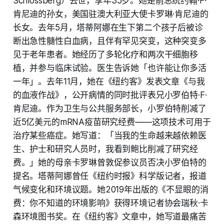
Schlossberg）去世，享年35岁。她是前总统约翰·F·
肯尼迪的孙女，美国驻澳大利亚大使卡罗琳·肯尼迪的
长女。去年5月，塔蒂阿娜在生下第二个孩子后被诊
断出急性髓性白血病，且伴有罕见突变，这种突变多
见于老年患者。她经历了多轮化疗和两次干细胞移
植，并参与临床试验。医生告诉她「也许能让你多活
一年」。去年11月，她在《纽约客》发表文章《与我
的血液作战》，公开病情的同时批评表兄小罗伯特·F·
肯尼迪。作为卫生与公共服务部长，小罗伯特削减了
近5亿美元的mRNA疫苗研究经费——这项技术可用于
治疗某些癌症。她写道：「当我的生命越来越依赖医
生、护士和研究人员时，我看到鲍比削减了研究经
费。」她的母亲卡罗琳曾敦促参议员否决小罗伯特的
提名。塔蒂阿娜曾任《纽约时报》科学版记者，报道
气候变化和环境议题。她2019年出版的《不显眼的消
费：你不知道的环境影响》获得环境记者协会瑞秋·卡
森环境图书奖。在《纽约客》文章中，她写道最痛苦