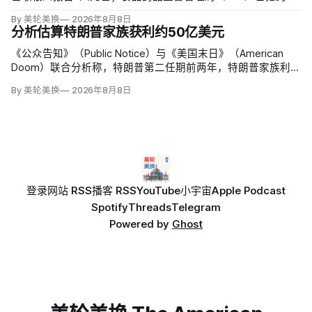
6000例病例与泰勒农场从墨西哥中部进口的卷心莴苣联系起
By 美轮美换
2026年8月8日
来，但其余来源仍未查清。
分析估算特朗普家族获利约50亿美元
《公众告知》（Public Notice）与《美国末日》（American
Doom）联合分析称，特朗普第二任期前两年，特朗普家族利润
与资产增值保守估计约50亿美元，其中数字资产业务收入超过
By 美轮美换
2026年8月8日
22.5亿美元、外国授权业务2025年收入6100万美元；
登录
网站 RSS
播客 RSS
YouTube
小宇宙
Apple Podcast
Spotify
Threads
Telegram
Powered by
Ghost