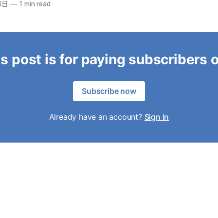
4日
—
1 min read
s post is for paying subscribers 
Subscribe now
Already have an account?
Sign in