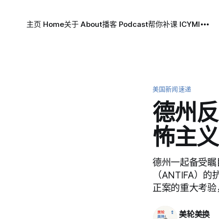
主页 Home
关于 About
播客 Podcast
帮你补课 ICYMI
美国新闻速递
德州反
怖主义
德州一起备受瞩
（ANTIFA
正案的重大考验
美轮美换