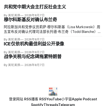
共和党中期大会主打反社会主义
By 美轮美换
2026年8月7日
穆尔科斯基反对确认布兰奇
阿拉斯加共和党参议员莉萨·穆尔科斯基（Lisa Murkowski）周
五宣布反对确认代理司法部长托德·布兰奇（Todd Blanche），
称他无法遏制特朗普并扭转司法部加速「政治化、武器化」。
By 美轮美换
2026年8月7日
ICE仅依机构最佳利益公开录像
By 美轮美换
2026年8月7日
战争关税与纪念碑拖累特朗普
By 美轮美换
2026年8月7日
登录
网站 RSS
播客 RSS
YouTube
小宇宙
Apple Podcast
Spotify
Threads
Telegram