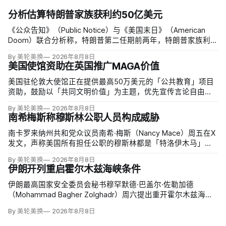
分析估算特朗普家族获利约50亿美元
《公众告知》（Public Notice）与《美国末日》（American
Doom）联合分析称，特朗普第二任期前两年，特朗普家族利润
与资产增值保守估计约50亿美元，其中数字资产业务收入超过
By 美轮美换
2026年8月8日
22.5亿美元、外国授权业务2025年收入6100万美元；
美国使馆资助在英国推广MAGA价值
美国驻伦敦大使馆正在提供最高50万美元的「公共教育」项目
资助，鼓励以「共同文明价值」为主题，优先宣传言论自由、
有限政府、正当程序、陪审团审判、财产权和经同意征税等理
By 美轮美换
2026年8月8日
念。英国自由民主党议员丽莎·斯玛特（Lisa Smart）指责特朗
南希梅斯称穆斯林公职人员构成威胁
普政府用「MAGA资金」干预英国民主；
南卡罗来纳州共和党众议员南希·梅斯（Nancy Mace）周五在X
发文，声称美国所有担任公职的穆斯林都是「特洛伊木马」，
并对国家安全和共和国构成威胁，最后写道「我们拒绝沉
By 美轮美换
2026年8月8日
默」。截至浏览器核验时，这条帖子获得约440万次浏览、6.2
伊朗开列重启霍尔木兹海峡条件
万次点赞、1万次转发和7800条回复。
伊朗最高国家安全委员会秘书穆罕默德·巴盖尔·佐勒加德
（Mohammad Bagher Zolghadr）周六提出重开霍尔木兹海峡
的全面条件：美国解除海上封锁和制裁、撤走伊朗周边驻军、
By 美轮美换
2026年8月8日
支付战争赔偿、释放被冻结资产，并停止攻击伊朗地区盟友及
威胁伊朗。特朗普政府几乎不可能接受。