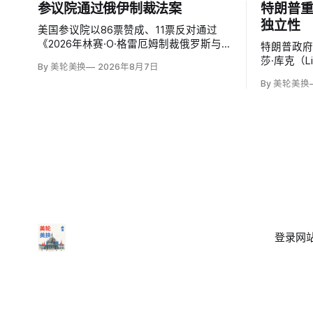
参议院通过俄伊制裁法案
特朗普
独立性
美国参议院以86票赞成、11票反对通过
《2026年林赛·O·格雷厄姆制裁俄罗斯与
特朗普政
伊朗法案》，结束数月搁置。61页法案针
莎·库克（L
By 美轮美换
2026年8月7日
对俄罗斯油气的主要买家，并扩大对俄领
致函，称
By 美轮美换
导层、家属和寡头的制裁；同时授权对购
贷欺诈指
买俄油气最多的五个国家实施定向关税，
职，并给
意在切断支持俄乌战争的能源收入。
登录
网站