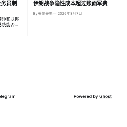
公务员制
伊朗战争隐性成本超过账面军费
By 美轮美换
2026年8月7日
律师和联邦
总统能否绕
法》、无理由
法院。联邦
审理两名前
ckler）
oc…
elegram
Powered by
Ghost