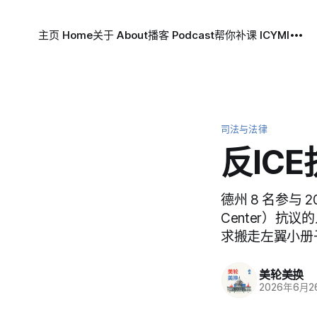
主页 Home
关于 About
播客 Podcast
帮你补课 ICYMI
司法与法律
反IC
德州 8 名参与 20
Center）抗
求搬走左翼小册子
美轮美换
2026年6月2