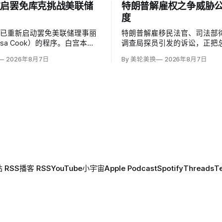
重启罢免库克挑战美联储
特朗普解雇权之争威胁
度
府已重新启动罢免美联储理事丽
特朗普解雇移民法官、司法部
isa Cook）的程序。白宫本周
调查局探员引发的诉讼，正把
总统正考虑以未经司法审理的房
过1978年《公务员制度改革
2026年8月7日
By 美轮美换
2026年8月7日
控和「重大过失」为由将她免
开除联邦雇员的问题推向最高
她三周回应。
巡回上诉法院今年秋天将全院
移民法官梅根·杰克勒（Megan Ja
和布兰登·贾罗赫（Brandon Jar
 RSS
播客 RSS
YouTube
小宇宙
Apple Podcast
Spotify
Threads
T