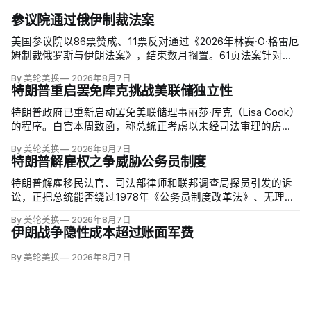
参议院通过俄伊制裁法案
美国参议院以86票赞成、11票反对通过《2026年林赛·O·格雷厄
姆制裁俄罗斯与伊朗法案》，结束数月搁置。61页法案针对俄
罗斯油气的主要买家，并扩大对俄领导层、家属和寡头的制
By 美轮美换
2026年8月7日
裁；同时授权对购买俄油气最多的五个国家实施定向关税，意
特朗普重启罢免库克挑战美联储独立性
在切断支持俄乌战争的能源收入。
特朗普政府已重新启动罢免美联储理事丽莎·库克（Lisa Cook）
的程序。白宫本周致函，称总统正考虑以未经司法审理的房贷
欺诈指控和「重大过失」为由将她免职，并给她三周回应。
By 美轮美换
2026年8月7日
特朗普解雇权之争威胁公务员制度
特朗普解雇移民法官、司法部律师和联邦调查局探员引发的诉
讼，正把总统能否绕过1978年《公务员制度改革法》、无理由
开除联邦雇员的问题推向最高法院。联邦巡回上诉法院今年秋
By 美轮美换
2026年8月7日
天将全院审理两名前移民法官梅根·杰克勒（Megan Jackler）
伊朗战争隐性成本超过账面军费
和布兰登·贾罗赫（Brandon Jaroc…
By 美轮美换
2026年8月7日