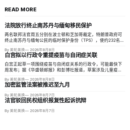
READ MORE
法院放行终止南苏丹与缅甸移民保护
两名联邦法官周五分别在波士顿和芝加哥裁定，特朗普政府可
终止南苏丹与缅甸公民的临时保护身份（TPS），使约232名南
苏丹人和约4000名缅甸人失去免遭遣返和在美工作的临时保
By 美轮美换
2026年8月8日
障。两国分别因长期武装冲突及2021年军事政变后动荡而获指
白宫拟以行政令重提疫苗与自闭症关联
定；国土安全部去年11月决定取消保护。
白宫正起草一项围绕疫苗与自闭症关系的行政令，可能最快下
周发布；据《华盛顿邮报》和彭博社报道，草案涉及儿童疫苗
接种计划、自闭症研究和家长选择权，内容仍可能变化。数十
By 美轮美换
2026年8月8日
项覆盖全球数百万儿童的高质量研究均未发现儿童疫苗导致自
加密监管法案被推迟至九月
闭症，相关说法源自一项后来撤稿的欺诈性研究，作者也被吊
销执照。
By 美轮美换
2026年8月7日
法官驳回民权组织报复性起诉抗辩
By 美轮美换
2026年8月7日