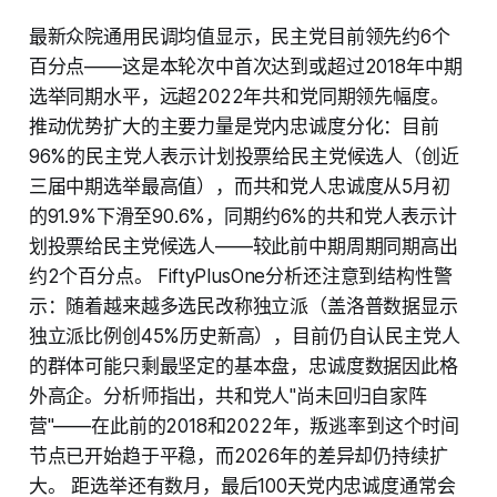
最新众院通用民调均值显示，民主党目前领先约6个
百分点——这是本轮次中首次达到或超过2018年中期
选举同期水平，远超2022年共和党同期领先幅度。
推动优势扩大的主要力量是党内忠诚度分化：目前
96%的民主党人表示计划投票给民主党候选人（创近
三届中期选举最高值），而共和党人忠诚度从5月初
的91.9%下滑至90.6%，同期约6%的共和党人表示计
划投票给民主党候选人——较此前中期周期同期高出
约2个百分点。 FiftyPlusOne分析还注意到结构性警
示：随着越来越多选民改称独立派（盖洛普数据显示
独立派比例创45%历史新高），目前仍自认民主党人
的群体可能只剩最坚定的基本盘，忠诚度数据因此格
外高企。分析师指出，共和党人"尚未回归自家阵
营"——在此前的2018和2022年，叛逃率到这个时间
节点已开始趋于平稳，而2026年的差异却仍持续扩
大。 距选举还有数月，最后100天党内忠诚度通常会