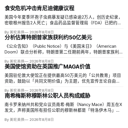
食安危机冲击肯尼迪健康议程
美国今年夏季环孢子虫病暴发疑已感染逾2万人，创历史纪录，
密歇根州报告2人死亡；食品药品监督管理局（FDA）已把约
6000例病例与泰勒农场从墨西哥中部进口的卷心莴苣联系起
By 美轮美换
2026年8月8日
来，但其余来源仍未查清。
分析估算特朗普家族获利约50亿美元
《公众告知》（Public Notice）与《美国末日》（American
Doom）联合分析称，特朗普第二任期前两年，特朗普家族利润
与资产增值保守估计约50亿美元，其中数字资产业务收入超过
By 美轮美换
2026年8月8日
22.5亿美元、外国授权业务2025年收入6100万美元；
美国使馆资助在英国推广MAGA价值
美国驻伦敦大使馆正在提供最高50万美元的「公共教育」项目
资助，鼓励以「共同文明价值」为主题，优先宣传言论自由、
有限政府、正当程序、陪审团审判、财产权和经同意征税等理
By 美轮美换
2026年8月8日
念。英国自由民主党议员丽莎·斯玛特（Lisa Smart）指责特朗
南希梅斯称穆斯林公职人员构成威胁
普政府用「MAGA资金」干预英国民主；
南卡罗来纳州共和党众议员南希·梅斯（Nancy Mace）周五在X
发文，声称美国所有担任公职的穆斯林都是「特洛伊木马」，
并对国家安全和共和国构成威胁，最后写道「我们拒绝沉
By 美轮美换
2026年8月8日
默」。截至浏览器核验时，这条帖子获得约440万次浏览、6.2
万次点赞、1万次转发和7800条回复。