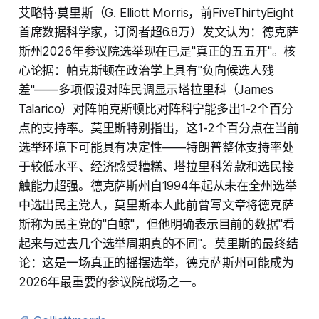
艾略特·莫里斯（G. Elliott Morris，前FiveThirtyEight
首席数据科学家，订阅者超6.8万）发文认为：德克萨
斯州2026年参议院选举现在已是"真正的五五开"。核
心论据：帕克斯顿在政治学上具有"负向候选人残
差"——多项假设对阵民调显示塔拉里科（James
Talarico）对阵帕克斯顿比对阵科宁能多出1-2个百分
点的支持率。莫里斯特别指出，这1-2个百分点在当前
选举环境下可能具有决定性——特朗普整体支持率处
于较低水平、经济感受糟糕、塔拉里科筹款和选民接
触能力超强。德克萨斯州自1994年起从未在全州选举
中选出民主党人，莫里斯本人此前曾写文章将德克萨
斯称为民主党的"白鲸"，但他明确表示目前的数据"看
起来与过去几个选举周期真的不同"。莫里斯的最终结
论：这是一场真正的摇摆选举，德克萨斯州可能成为
2026年最重要的参议院战场之一。