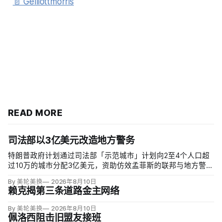
📄 Gelliottmorris
READ MORE
司法部以3亿美元改造地方警务
特朗普政府计划通过司法部「示范城市」计划向2至4个人口超
过10万的城市分配3亿美元，资助仿效孟菲斯的联邦与地方警力
集中行动。申请城市必须配合联邦移民执法，执行反露宿、反
By 美轮美换
2026年8月10日
游荡和强制治疗等政策，并预先同意在暴力犯罪或「公共骚
赖克揭第三条道路金主网络
乱」激增时偿还未来联邦介入成本。
By 美轮美换
2026年8月10日
佩洛西阻击旧盟友接班