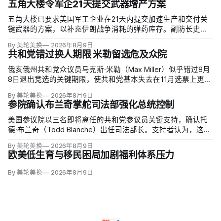
五角大楼令军企21天提交武器增产方案
五角大楼已要求美国军工企业在21天内提交加速生产和交付关
键武器的方案，以补充伊朗战争消耗的弹药库存。副防长史蒂
夫·范伯格（Steve Feinberg）在备忘录中称，多年研发周期不
By 美轮美换
2026年8月9日
可接受，必须立即扩大产能；
共和党错过换人期限 米勒留选危及众院
俄亥俄州共和党众议员马克斯·米勒（Max Miller）似乎错过8月
8日退出竞选的关键期限，使共和党基本失去在11月选票上更换
候选人的最后实际机会。米勒被前妻艾米莉·莫雷诺（Emily
By 美轮美换
2026年8月9日
Moreno）指控家暴并予以否认，众院道德委员会同时调查他是
参院确认布兰奇掌舵司法部强化总统控制
否涉及家庭暴力、虐待或非法用药。
美国参议院以三名即将离任的共和党参议员关键支持，确认托
德·布兰奇（Todd Blanche）出任司法部长。支持者认为，这位
特朗普前私人刑事辩护律师因获总统信任，反而最可能劝阻其
By 美轮美换
2026年8月9日
冲动；
欧美低生育与移民困局加剧福利体系压力
By 美轮美换
2026年8月9日