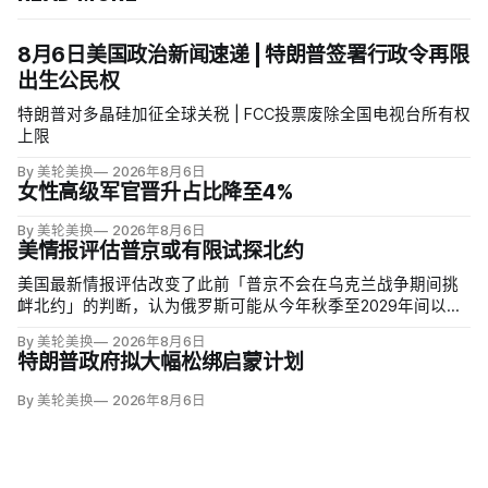
8月6日美国政治新闻速递 | 特朗普签署行政令再限
出生公民权
特朗普对多晶硅加征全球关税 | FCC投票废除全国电视台所有权
上限
By 美轮美换
2026年8月6日
女性高级军官晋升占比降至4%
By 美轮美换
2026年8月6日
美情报评估普京或有限试探北约
美国最新情报评估改变了此前「普京不会在乌克兰战争期间挑
衅北约」的判断，认为俄罗斯可能从今年秋季至2029年间以网
络攻击、无标识武装占领或东翼小规模越境行动试探联盟。有
By 美轮美换
2026年8月6日
限陆地入侵仍属低概率，但风险随时间上升；俄军导弹落入波
特朗普政府拟大幅松绑启蒙计划
兰、无人机进入罗马尼亚已被视为前兆。
By 美轮美换
2026年8月6日