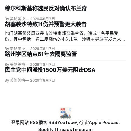
穆尔科斯基称选民反对确认布兰奇
By 美轮美换
2026年8月7日
胡塞袭沙特致11伤并预警更大袭击
也门胡塞武装周四袭击沙特南部奈季兰省，造成11名平民受
伤，其中包括一名二度烧伤的4岁儿童。沙特主导联军发言人图
尔基·马利基（Turki al-Maliki）指控胡塞武装无差别炮击民用
By 美轮美换
2026年8月7日
区；
路州学区结束61年去隔离监管
By 美轮美换
2026年8月7日
民主党中间派投1500万美元阻击DSA
By 美轮美换
2026年8月7日
登录
网站 RSS
播客 RSS
YouTube
小宇宙
Apple Podcast
Spotify
Threads
Telegram