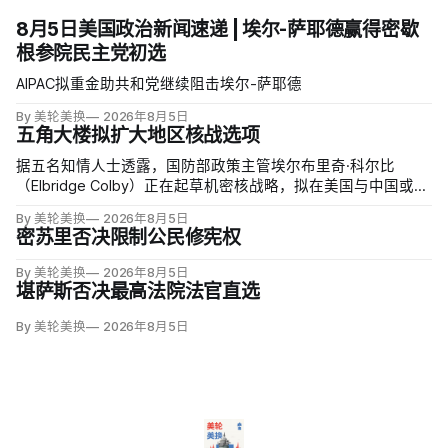
8月5日美国政治新闻速递 | 埃尔-萨耶德赢得密歇
根参院民主党初选
AIPAC拟重金助共和党继续阻击埃尔-萨耶德
By 美轮美换
2026年8月5日
五角大楼拟扩大地区核战选项
据五名知情人士透露，国防部政策主管埃尔布里奇·科尔比
（Elbridge Colby）正在起草机密核战略，拟在美国与中国或俄
罗斯发生地区战争时扩大短程战术核武器的作用，改写危机中
By 美轮美换
2026年8月5日
提交总统选择的核报复方案。
密苏里否决限制公民修宪权
By 美轮美换
2026年8月5日
堪萨斯否决最高法院法官直选
By 美轮美换
2026年8月5日