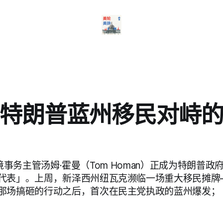
特朗普蓝州移民对峙
o，边境事务主管汤姆·霍曼（Tom Homan）正成为特朗普
代表」。上周，新泽西州纽瓦克濒临一场重大移民摊牌
那场搞砸的行动之后，首次在民主党执政的蓝州爆发；