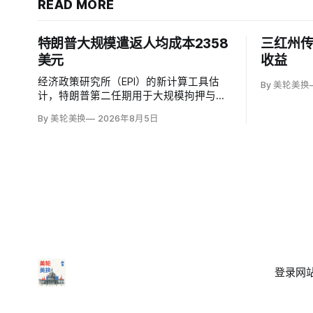
READ MORE
特朗普大规模遣返人均成本2358
三红州
美元
收益
经济政策研究所（EPI）的新计算工具估
By 美轮美换
计，特朗普第二任期用于大规模拘押与遣
返的2689亿美元联邦支出，平均相当于每
By 美轮美换
2026年8月5日
名美国纳税人2358美元；华盛顿特区纳税
人约承担3930美元，康涅狄格约3395美
元，西弗吉尼亚约1297美元。
登录
网站