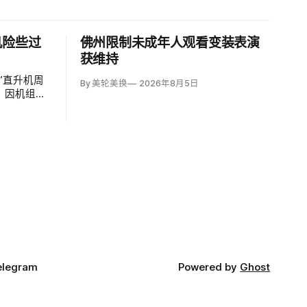
机险些过
佛州限制未成年人观看变装表演
获维持
”直升机周
By 美轮美换
2026年8月5日
，因机组与
进入一架刚
联邦航空局初
.8英里、垂
全间隔”；
elegram
Powered by
Ghost