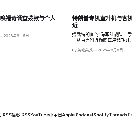
传唤福奇调查拨款与个人
特朗普专机直升机与客
近
搭载特朗普的“海军陆战队一号
2026年8月5日
二从白宫附近椭圆草坪起飞时
里根国家机场塔台通信失真，
By 美轮美换
2026年8月5日
起飞的Envoy Air客机航路。
步数据显示，两机最近横向仅0
直700英尺，构成“短暂失去安
白宫称总统从未处于危险中。
 RSS
播客 RSS
YouTube
小宇宙
Apple Podcast
Spotify
Threads
T