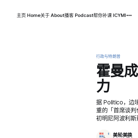
主页 Home
关于 About
播客 Podcast
帮你补课 ICYMI
行政与特朗普
霍曼成
力
据 Politic
重的「首席谈判
初明尼阿波利斯
美轮美换