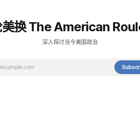
换 The American Roul
深入探讨当今美国政治
Subscr
© 2025 Baihua Media LLC. All rights reserved.