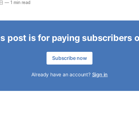
6日
—
1 min read
s post is for paying subscribers 
Subscribe now
Already have an account?
Sign in