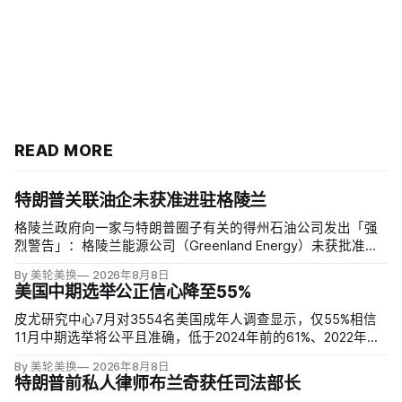
READ MORE
特朗普关联油企未获准进驻格陵兰
格陵兰政府向一家与特朗普圈子有关的得州石油公司发出「强
烈警告」：格陵兰能源公司（Greenland Energy）未获批准，
便把勘探设备运抵东海岸詹姆森地。该公司去年成立，声称当
By 美轮美换
2026年8月8日
地可能蕴藏价值1万亿美元原油，拟投资6000万美元钻两口
美国中期选举公正信心降至55%
井；
皮尤研究中心7月对3554名美国成年人调查显示，仅55%相信
11月中期选举将公平且准确，低于2024年前的61%、2022年的
64%和2020年的59%。与过去明显党派分裂不同，共和党及倾
By 美轮美换
2026年8月8日
向共和党者为55%，民主党及倾向民主党者为58%；
特朗普前私人律师布兰奇获任司法部长