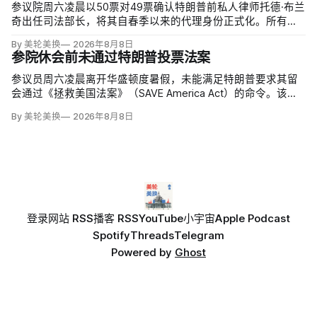
参议院周六凌晨以50票对49票确认特朗普前私人律师托德·布兰
奇出任司法部长，将其自春季以来的代理身份正式化。所有出
席的民主党参议员反对，共和党人丽莎·穆尔科斯基和苏珊·柯林
By 美轮美换
2026年8月8日
斯倒戈；长期因健康缺席的米奇·麦康奈尔未投票。比尔·卡西迪
参院休会前未通过特朗普投票法案
最终支持，使提名得以过关。
参议员周六凌晨离开华盛顿度暑假，未能满足特朗普要求其留
会通过《拯救美国法案》（SAVE America Act）的命令。该法
案要求选民提供严格的公民身份证明，但连共和党内部都缺乏
By 美轮美换
2026年8月8日
足够支持，更不可能达到参议院推进多数法案所需的60票。
登录
网站 RSS
播客 RSS
YouTube
小宇宙
Apple Podcast
Spotify
Threads
Telegram
Powered by
Ghost