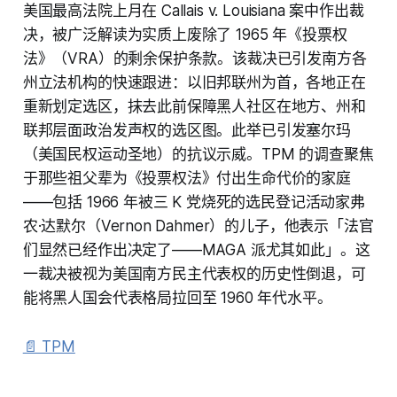
美国最高法院上月在 Callais v. Louisiana 案中作出裁
决，被广泛解读为实质上废除了 1965 年《投票权
法》（VRA）的剩余保护条款。该裁决已引发南方各
州立法机构的快速跟进：以旧邦联州为首，各地正在
重新划定选区，抹去此前保障黑人社区在地方、州和
联邦层面政治发声权的选区图。此举已引发塞尔玛
（美国民权运动圣地）的抗议示威。TPM 的调查聚焦
于那些祖父辈为《投票权法》付出生命代价的家庭
——包括 1966 年被三 K 党烧死的选民登记活动家弗
农·达默尔（Vernon Dahmer）的儿子，他表示「法官
们显然已经作出决定了——MAGA 派尤其如此」。这
一裁决被视为美国南方民主代表权的历史性倒退，可
能将黑人国会代表格局拉回至 1960 年代水平。
📄 TPM