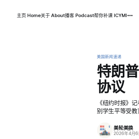
主页 Home
关于 About
播客 Podcast
帮你补课 ICYMI
美国新闻速递
特朗普
协议
《纽约时报》记者 
别学生平等受教
美轮美换
2026年4月