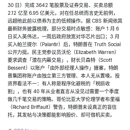
30 日）完成 3642 笔股票及证券交易、买卖总额
2.12 亿至 6.95 亿美元，对在任总统而言史无前例，
远超他此前以债券为主的低频操作。据 CBS 新闻依其
最新财务披露梳理，部分交易时点敏感：账户 1 月 6
日买入英伟达，一周后政府放宽对华芯片出口；3 月
买入帕兰提尔（Palantir）后，特朗普在 Truth Social
公开力挺。民主党参议员沃伦（Elizabeth Warren）
要求调查「潜在内幕交易」，财长贝森特（Scott
Bessent）以账户「由外部经理人操作」搪塞，特朗
普集团称账户由独立第三方管理、本人无从置喙。投
资界看法不一：有人称是程序化避税的「税损收
割」，也有 40 年从业者直言从没见过需要一个季度
做几千笔交易的策略。哥伦比亚大学伦理学者布里福
（Richard Briffault）警告，特朗普未设真正的盲信
托，其发帖与决策都能影响股价、却可借机买卖。