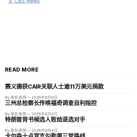
📄 CBS News
READ MORE
赛义德获CAIR关联人士逾11万美元捐款
By 美轮美换
2026年8月6日
三州总检察长传唤福奇调查自利指控
By 美轮美换
2026年8月6日
特朗普背书候选人败给退选对手
By 美轮美换
2026年8月6日
卡尔森十点宣言勾勒第三党路线