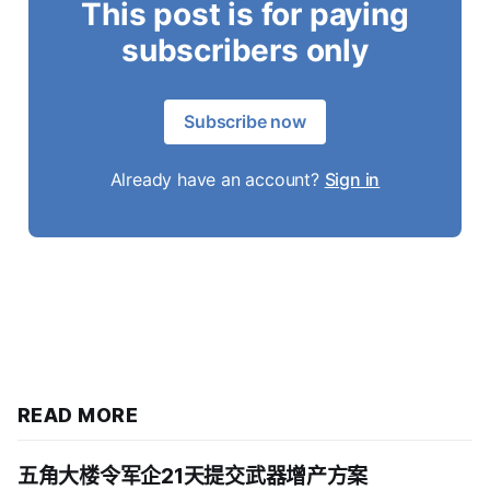
This post is for paying
subscribers only
Subscribe now
Already have an account?
Sign in
READ MORE
五角大楼令军企21天提交武器增产方案