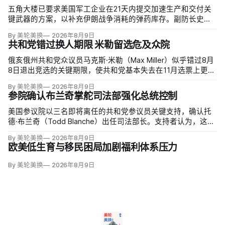
五角大楼已要求美国军工企业在21天内提交加速生产和交付关
键武器的方案，以补充伊朗战争消耗的弹药库存。副防长史蒂
夫·范伯格（Steve Feinberg）在备忘录中称，多年研发周期不
By 美轮美换
2026年8月9日
可接受，必须立即扩大产能；
共和党错过换人期限 米勒留选危及众院
俄亥俄州共和党众议员马克斯·米勒（Max Miller）似乎错过8月
8日退出竞选的关键期限，使共和党基本失去在11月选票上更换
候选人的最后实际机会。米勒被前妻艾米莉·莫雷诺（Emily
By 美轮美换
2026年8月9日
Moreno）指控家暴并予以否认，众院道德委员会同时调查他是
参院确认布兰奇掌舵司法部强化总统控制
否涉及家庭暴力、虐待或非法用药。
美国参议院以三名即将离任的共和党参议员关键支持，确认托
德·布兰奇（Todd Blanche）出任司法部长。支持者认为，这位
特朗普前私人刑事辩护律师因获总统信任，反而最可能劝阻其
By 美轮美换
2026年8月9日
冲动；
欧美低生育与移民困局加剧福利体系压力
By 美轮美换
2026年8月9日