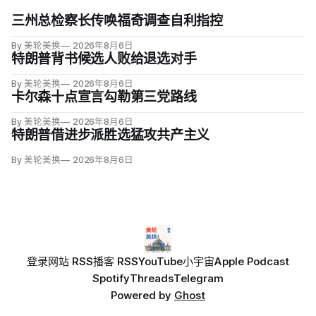
三州总检察长传唤福奇调查自利指控
By 美轮美换
2026年8月6日
特朗普背书候选人败给退选对手
By 美轮美换
2026年8月6日
卡尔森十点宣言勾勒第三党路线
By 美轮美换
2026年8月6日
特朗普借进步派胜选猛攻共产主义
By 美轮美换
2026年8月6日
登录
网站 RSS
播客 RSS
YouTube
小宇宙
Apple Podcast
Spotify
Threads
Telegram
Powered by
Ghost