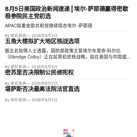
8月5日美国政治新闻速递 | 埃尔-萨耶德赢得密歇
根参院民主党初选
AIPAC拟重金助共和党继续阻击埃尔-萨耶德
By 美轮美换
2026年8月5日
五角大楼拟扩大地区核战选项
据五名知情人士透露，国防部政策主管埃尔布里奇·科尔比
（Elbridge Colby）正在起草机密核战略，拟在美国与中国或俄
罗斯发生地区战争时扩大短程战术核武器的作用，改写危机中
By 美轮美换
2026年8月5日
提交总统选择的核报复方案。
密苏里否决限制公民修宪权
By 美轮美换
2026年8月5日
堪萨斯否决最高法院法官直选
By 美轮美换
2026年8月5日