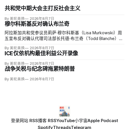
共和党中期大会主打反社会主义
By 美轮美换
2026年8月7日
穆尔科斯基反对确认布兰奇
阿拉斯加共和党参议员莉萨·穆尔科斯基（Lisa Murkowski）周
五宣布反对确认代理司法部长托德·布兰奇（Todd Blanche），
称他无法遏制特朗普并扭转司法部加速「政治化、武器化」。
By 美轮美换
2026年8月7日
ICE仅依机构最佳利益公开录像
By 美轮美换
2026年8月7日
战争关税与纪念碑拖累特朗普
By 美轮美换
2026年8月7日
登录
网站 RSS
播客 RSS
YouTube
小宇宙
Apple Podcast
Spotify
Threads
Telegram