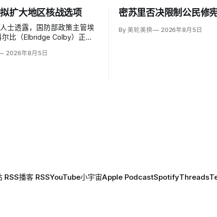
楼拟扩大地区核战选项
密苏里否决限制公民修
情人士透露，国防部政策主管埃
By 美轮美换
2026年8月5日
比（Elbridge Colby）正在
核战略，拟在美国与中国或俄罗
2026年8月5日
区战争时扩大短程战术核武器的
写危机中提交总统选择的核报复
 RSS
播客 RSS
YouTube
小宇宙
Apple Podcast
Spotify
Threads
T