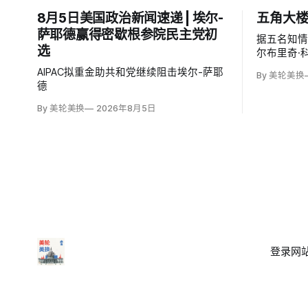
8月5日美国政治新闻速递 | 埃尔-
五角大
萨耶德赢得密歇根参院民主党初
据五名知
选
尔布里奇·科尔
起草机密
AIPAC拟重金助共和党继续阻击埃尔-萨耶
By 美轮美换
斯发生地
德
作用，改
方案。
By 美轮美换
2026年8月5日
登录
网站