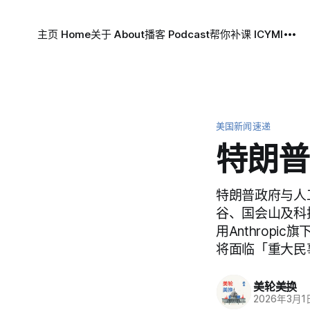
主页 Home
关于 About
播客 Podcast
帮你补课 ICYMI
美国新闻速递
特朗普打
特朗普政府与人工
谷、国会山及科
用Anthropi
将面临「重大民
美轮美换
2026年3月1