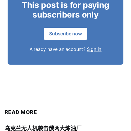
This post is for paying
subscribers only
Subscribe now
Already have an account?
Sign in
READ MORE
乌克兰无人机袭击俄两大炼油厂