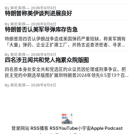
By 美轮美换
2026年8月6日
特朗普称美伊谈判进展良好
By 美轮美换
2026年8月6日
特朗普否认美军导弹库存告急
特朗普周四否认伊朗战争造成美国弹药严重短缺，称美军拥有
「大量」弹药、企业正扩建工厂，并扬言追查泄密者、寻求长
期监禁。但CBS新闻援引知情人士称，美军在「史诗怒火行
By 美轮美换
2026年8月6日
动」中几乎耗尽全球陆军战术导弹系统（ATACMS）与精确打
四名涉丑闻共和党人拖累众院版图
击导弹库存，爱国者和末段高空区域防御系统（THAAD）拦
截…
四名原本身处安全共和党选区的众议员因伦理或刑事争议，把
民主党的中期选举版图扩展到特朗普2024年领先9.5至13个百
分点的地区。北卡州查克·爱德华兹（Chuck Edwards）被众院
By 美轮美换
2026年8月6日
道德委员会认定性骚扰女助理后退选，其选区已被列为胜负难
料；
登录
网站 RSS
播客 RSS
YouTube
小宇宙
Apple Podcast