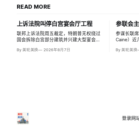
READ MORE
上诉法院叫停白宫宴会厅工程
参联会
联邦上诉法院周五裁定，特朗普无权绕过
参谋长联席
国会拆除白宫部分建筑并兴建大型宴会
Caine
厅，认定这项工程必须获得国会批准。由
问表示，
By 美轮美换
2026年8月7日
By 美轮美换
奥巴马任命的帕特里夏·米利特法官
战争寻找
（Patricia Millett）和拜登任命的布拉德利·
噬，单靠
加西亚法官（Bradley Garcia）组成多数
设定的目
意见，称以行政行动夺走人民代表对…
登录
网站