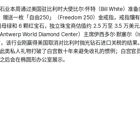
业本周通过美国驻比利时大使比尔·怀特（Bill White）准
ump）赠送一枚「自由250」（Freedom 250）金戒指，戒指镶有
祖母绿和 6 颗红宝石，独立珠宝商估值约 2.5 万至 3.5 万
werp World Diamond Center）主席伊西多尔·默塞尔（Isi
数月前，该行业刚赢得美国取消对比利时抛光钻石进口关税的结
此类私人礼物打破了白宫数十年来避免收礼的惯例；白宫官
之后会在椭圆形办公室展示。