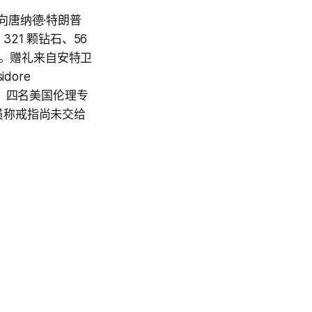
备向唐纳德·特朗普
 321 颗钻石、56
美元。赠礼来自安特卫
dore
果。四名美国伦理专
员称戒指尚未交给