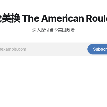
换 The American Roul
深入探讨当今美国政治
Subscr
© 2025 Baihua Media LLC. All rights reserved.