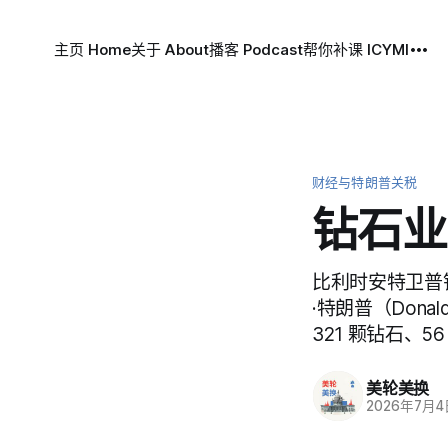
主页 Home
关于 About
播客 Podcast
帮你补课 ICYMI
财经与特朗普关税
钻石业
比利时安特卫普钻
·特朗普（Dona
321 颗钻石、5
美轮美换
2026年7月