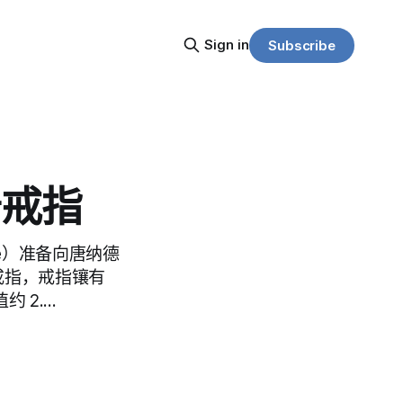
Sign in
Subscribe
普戒指
te）准备向唐纳德
）金戒指，戒指镶有
约 2.…