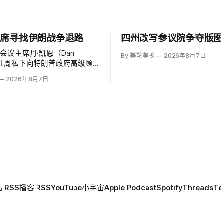
主席寻找伊朗战争退路
四州改写参议院争夺版
会议主席丹·凯恩（Dan
By 美轮美换
2026年8月7日
）近几周私下向特朗普政府高级顾
美国需要为持续近六个月的伊朗
2026年8月7日
「退路」：现有升级方案可能反
空袭无法迫使德黑兰接受特朗普
标。
 RSS
播客 RSS
YouTube
小宇宙
Apple Podcast
Spotify
Threads
T