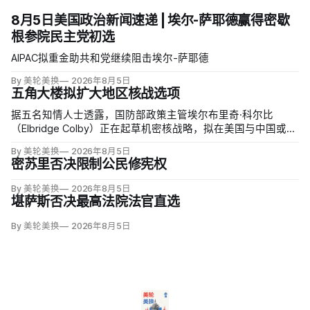
8月5日美国政治新闻速递 | 埃尔-萨耶德赢得密歇
根参院民主党初选
AIPAC拟重金助共和党继续阻击埃尔-萨耶德
By 美轮美换
2026年8月5日
五角大楼拟扩大地区核战选项
据五名知情人士透露，国防部政策主管埃尔布里奇·科尔比
（Elbridge Colby）正在起草机密核战略，拟在美国与中国或俄
罗斯发生地区战争时扩大短程战术核武器的作用，改写危机中
By 美轮美换
2026年8月5日
提交总统选择的核报复方案。
密苏里否决限制公民修宪权
By 美轮美换
2026年8月5日
堪萨斯否决最高法院法官直选
By 美轮美换
2026年8月5日