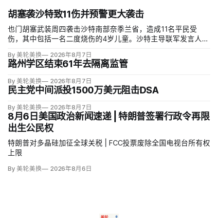
胡塞袭沙特致11伤并预警更大袭击
也门胡塞武装周四袭击沙特南部奈季兰省，造成11名平民受
伤，其中包括一名二度烧伤的4岁儿童。沙特主导联军发言人图
尔基·马利基（Turki al-Maliki）指控胡塞武装无差别炮击民用
By 美轮美换
2026年8月7日
区；
路州学区结束61年去隔离监管
By 美轮美换
2026年8月7日
民主党中间派投1500万美元阻击DSA
By 美轮美换
2026年8月7日
8月6日美国政治新闻速递 | 特朗普签署行政令再限
出生公民权
特朗普对多晶硅加征全球关税 | FCC投票废除全国电视台所有权
上限
By 美轮美换
2026年8月6日