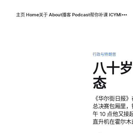
主页 Home
关于 About
播客 Podcast
帮你补课 ICYMI
行政与特朗普
八十岁
态
《华尔街日报》在
总决赛包厢里，
午 10 点他
直升机在霍尔木