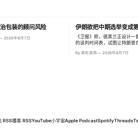
政治包装的顾问风险
伊朗欲把中期选举变成
《卫报》称，德黑兰正设计一
2026年8月7日
的谈判时间表，试图让特朗普在
选举前持续陷在伊朗战争中，复
By 美轮美换
2026年8月7日
1981年人质危机对卡特总统
伊朗副外长卡泽姆·加里巴巴迪（
Gharibabadi）说，霍尔木
后，核谈判还需两至四个月；
 RSS
播客 RSS
YouTube
小宇宙
Apple Podcast
Spotify
Threads
T