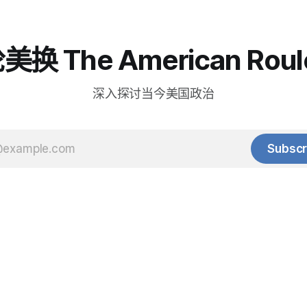
换 The American Roul
深入探讨当今美国政治
Subscr
© 2025 Baihua Media LLC. All rights reserved.