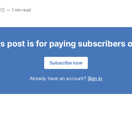
2日
—
1 min read
s post is for paying subscribers 
Subscribe now
Already have an account?
Sign in