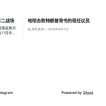
第二战场
哈彻击败特朗普背书的现任议员
套拖延数月
By 美轮美换
2026年8月7日
11月中期
制1979至
的政治打击。
Kazem
兹航道协议之
elegram
Powered by
Ghost