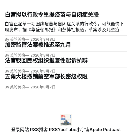
白宫拟以行政令重提疫苗与自闭症关联
白宫正起草一项围绕疫苗与自闭症关系的行政令，可能最快下
周发布；据《华盛顿邮报》和彭博社报道，草案涉及儿童疫苗
接种计划、自闭症研究和家长选择权，内容仍可能变化。数十
By 美轮美换
2026年8月8日
项覆盖全球数百万儿童的高质量研究均未发现儿童疫苗导致自
加密监管法案被推迟至九月
闭症，相关说法源自一项后来撤稿的欺诈性研究，作者也被吊
销执照。
By 美轮美换
2026年8月7日
法官驳回民权组织报复性起诉抗辩
By 美轮美换
2026年8月7日
五角大楼撤销前空军部长密级权限
By 美轮美换
2026年8月7日
登录
网站 RSS
播客 RSS
YouTube
小宇宙
Apple Podcast