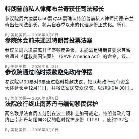
特朗普前私人律师布兰奇获任司法部长
参议院周六凌晨以50票对49票确认特朗普前私人律师托德·布兰
奇出任司法部长，将其自春季以来的代理身份正式化。所有出
席的民主党参议员反对，共和党人丽莎·穆尔科斯基和苏珊·柯林
By 美轮美换
2026年8月8日
斯倒戈；长期因健康缺席的米奇·麦康奈尔未投票。比尔·卡西迪
参院休会前未通过特朗普投票法案
最终支持，使提名得以过关。
参议员周六凌晨离开华盛顿度暑假，未能满足特朗普要求其留
会通过《拯救美国法案》（SAVE America Act）的命令。该法
案要求选民提供严格的公民身份证明，但连共和党内部都缺乏
By 美轮美换
2026年8月8日
足够支持，更不可能达到参议院推进多数法案所需的60票。
参议院通过临时拨款避免政府停摆
参议院以90票对6票通过临时拨款决议，把联邦政府现有资金
大体延长至12月11日，并将法案送交众议院，以避免9月30日财
年结束后政府停摆。这份跨党派方案比众议院此前通过、主要
By 美轮美换
2026年8月8日
依靠共和党支持的版本多维持一周；参议院多数法案需60票推
法院放行终止南苏丹与缅甸移民保护
进，共和党领导层因此与民主党拨款负责人谈判。
两名联邦法官周五分别在波士顿和芝加哥裁定，特朗普政府可
终止南苏丹与缅甸公民的临时保护身份（TPS），使约232名南
苏丹人和约4000名缅甸人失去免遭遣返和在美工作的临时保
By 美轮美换
2026年8月8日
障。两国分别因长期武装冲突及2021年军事政变后动荡而获指
定；国土安全部去年11月决定取消保护。