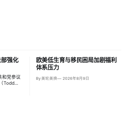
法部强化
欧美低生育与移民困局加剧福利
体系压力
共和党参议
By 美轮美换
2026年8月9日
Todd
持者认为，
师因获总统
；