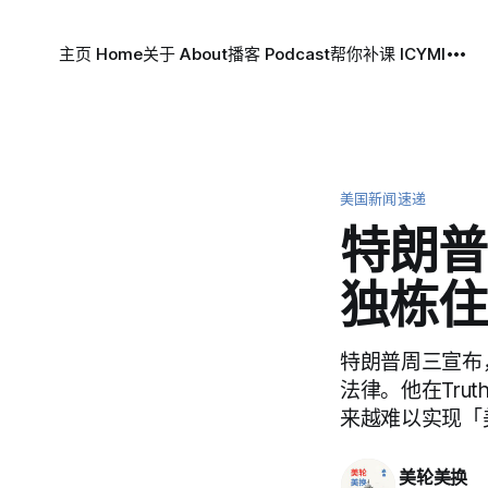
主页 Home
关于 About
播客 Podcast
帮你补课 ICYMI
美国新闻速递
特朗普
独栋住
特朗普周三宣布
法律。他在Tru
来越难以实现「
美轮美换