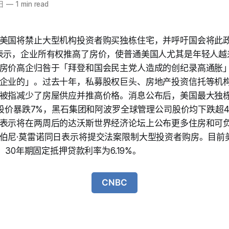
日
—
1 min read
美国将禁止大型机构投资者购买独栋住宅，并呼吁国会将此
cial上表示，企业所有权推高了房价，使普通美国人尤其是年轻人
房价高企归咎于「拜登和国会民主党人造成的创纪录高通胀
企业的」。过去十年，私募股权巨头、房地产投资信托等机
被指减少了房屋供应并推高价格。消息公布后，美国最大独
n Homes股价暴跌7%，黑石集团和阿波罗全球管理公司股价均下跌
表示将在两周后的达沃斯世界经济论坛上公布更多住房和可
伯尼·莫雷诺同日表示将提交法案限制大型投资者购房。目前
元，30年期固定抵押贷款利率为6.19%。
CNBC