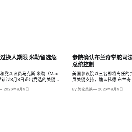
过换人期限 米勒留选危
参院确认布兰奇掌舵司
总统控制
和党众议员马克斯·米勒（Max
美国参议院以三名即将离任的
）似乎错过8月8日退出竞选的关键
员关键支持，确认托德·布兰奇（
和党基本失去在11月选票上更
Blanche）出任司法部长。支
2026年8月9日
By 美轮美换
2026年8月9日
的最后实际机会。米勒被前妻艾
这位特朗普前私人刑事辩护律
（Emily Moreno）指控家暴并
信任，反而最可能劝阻其冲动
，众院道德委员会同时调查他是
庭暴力、虐待或非法用药。