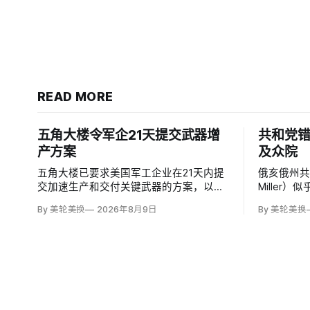
READ MORE
五角大楼令军企21天提交武器增
共和党错
产方案
及众院
五角大楼已要求美国军工企业在21天内提
俄亥俄州共
交加速生产和交付关键武器的方案，以补
Miller
充伊朗战争消耗的弹药库存。副防长史蒂
期限，使共
By 美轮美换
2026年8月9日
By 美轮美换
夫·范伯格（Steve Feinberg）在备忘录中
换候选人
称，多年研发周期不可接受，必须立即扩
米莉·莫雷诺
大产能；
予以否认
否涉及家