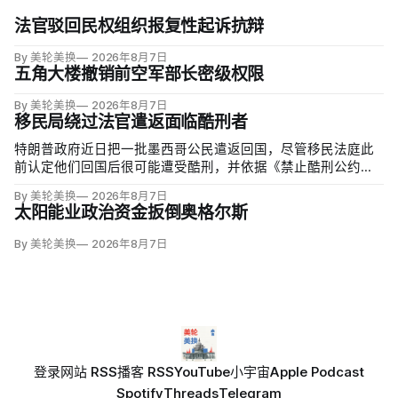
法官驳回民权组织报复性起诉抗辩
By 美轮美换
2026年8月7日
五角大楼撤销前空军部长密级权限
By 美轮美换
2026年8月7日
移民局绕过法官遣返面临酷刑者
特朗普政府近日把一批墨西哥公民遣返回国，尽管移民法庭此
前认定他们回国后很可能遭受酷刑，并依据《禁止酷刑公约》
给予暂缓遣返保护。知情人士称，移民及海关执法局局长戴维·
By 美轮美换
2026年8月7日
文图雷拉（David Venturella）凭国务院从墨西哥政府取得的
太阳能业政治资金扳倒奥格尔斯
「不受伤害」外交保证，单方面撤销保护；
By 美轮美换
2026年8月7日
登录
网站 RSS
播客 RSS
YouTube
小宇宙
Apple Podcast
Spotify
Threads
Telegram