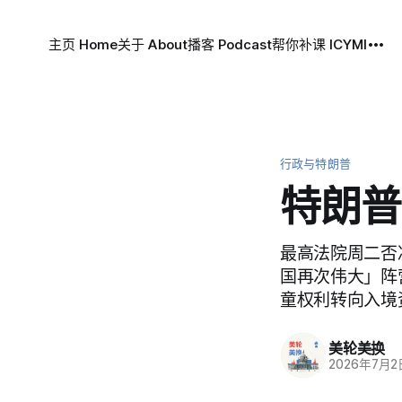
主页 Home
关于 About
播客 Podcast
帮你补课 ICYMI
行政与特朗普
特朗普
最高法院周二否
国再次伟大」阵
童权利转向入境
美轮美换
2026年7月2