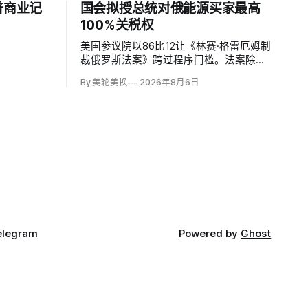
普商业记
国会拟授总统对俄能源买家最高
100%关税权
美国参议院以86比12让《林赛·格雷厄姆制
裁俄罗斯法案》跨过程序门槛。法案除加
强对俄、伊制裁并打击俄罗斯「影子舰
By 美轮美换
2026年8月6日
队」，还拟对俄罗斯进口征收500%关
税，并授权美国贸易代表把俄罗斯原油或
天然气五大进口方的税率在0至100%之间
调整，涉及中国、印度和欧盟；
elegram
Powered by
Ghost