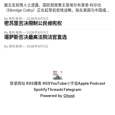
据五名知情人士透露，国防部政策主管埃尔布里奇·科尔比
（Elbridge Colby）正在起草机密核战略，拟在美国与中国或俄
罗斯发生地区战争时扩大短程战术核武器的作用，改写危机中
By 美轮美换
2026年8月5日
提交总统选择的核报复方案。
密苏里否决限制公民修宪权
By 美轮美换
2026年8月5日
堪萨斯否决最高法院法官直选
By 美轮美换
2026年8月5日
登录
网站 RSS
播客 RSS
YouTube
小宇宙
Apple Podcast
Spotify
Threads
Telegram
Powered by
Ghost