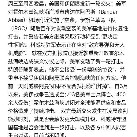
周三至周四凌晨，美国和伊朗爆发新一轮交火：美军
对霍尔木兹海峡沿岸城市班达尔阿巴斯（Bandar
Abbas）机场附近实施了空袭，伊斯兰革命卫队
（IRGC）随后宣布对发动空袭的美军基地进行报复性
打击，并警告若美方继续采取行动将受到"更决定
性"回应。科威特驻军表示正在应对"敌方导弹和无人
机威胁"。 就在双方据报道已接近就重新开放霍尔木
兹海峡达成狭义协议之际，美军发动了新一轮打击。
特朗普随即表态，他不会接受"一份糟糕的协议"，并
重申不接受伊朗和阿曼联合控制海峡的任何方案。他
前一天刚威胁阿曼"如果不配合就把你们炸掉"。自3月
以来，美伊战争已造成至少13名美军士兵阵亡、400
余人受伤；霍尔木兹海峡封闭对全球能源供应和食品
价格造成了持续冲击。 双方最新交火发生在凌晨谈判
微妙时刻，其是否会触发更大规模升级、科威特等盟
国基地是否会遭到进一步打击，以及各方中间人能否
重启对话，目前尚不明朗。