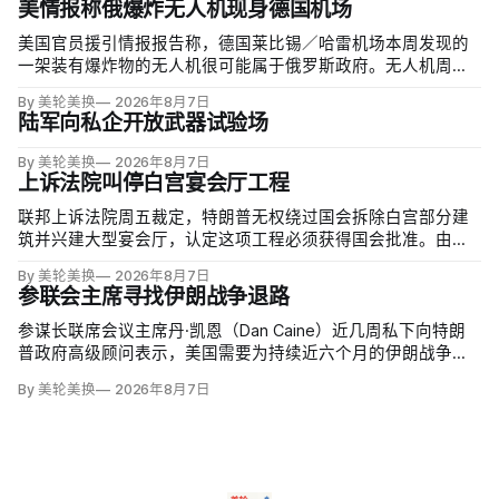
美情报称俄爆炸无人机现身德国机场
美国官员援引情报报告称，德国莱比锡／哈雷机场本周发现的
一架装有爆炸物的无人机很可能属于俄罗斯政府。无人机周二
夜间出现在机场安全区内，靠近一架乌克兰货运飞机，机场因
By 美轮美换
2026年8月7日
此关闭整夜；当局还调查另一不明物体，该物体在一架货机中
陆军向私企开放武器试验场
止降落后与机身相撞，造成轻微损伤。
By 美轮美换
2026年8月7日
上诉法院叫停白宫宴会厅工程
联邦上诉法院周五裁定，特朗普无权绕过国会拆除白宫部分建
筑并兴建大型宴会厅，认定这项工程必须获得国会批准。由奥
巴马任命的帕特里夏·米利特法官（Patricia Millett）和拜登任命
By 美轮美换
2026年8月7日
的布拉德利·加西亚法官（Bradley Garcia）组成多数意见，称
参联会主席寻找伊朗战争退路
以行政行动夺走人民代表对…
参谋长联席会议主席丹·凯恩（Dan Caine）近几周私下向特朗
普政府高级顾问表示，美国需要为持续近六个月的伊朗战争寻
找「退路」：现有升级方案可能反噬，单靠空袭无法迫使德黑
By 美轮美换
2026年8月7日
兰接受特朗普设定的目标。