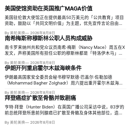
美国使馆资助在英国推广MAGA价值
美国驻伦敦大使馆正在提供最高50万美元的「公共教育」项目
资助，鼓励以「共同文明价值」为主题，优先宣传言论自由、
有限政府、正当程序、陪审团审判、财产权和经同意征税等理
By 美轮美换
2026年8月8日
念。英国自由民主党议员丽莎·斯玛特（Lisa Smart）指责特朗
南希梅斯称穆斯林公职人员构成威胁
普政府用「MAGA资金」干预英国民主；
南卡罗来纳州共和党众议员南希·梅斯（Nancy Mace）周五在X
发文，声称美国所有担任公职的穆斯林都是「特洛伊木马」，
并对国家安全和共和国构成威胁，最后写道「我们拒绝沉
By 美轮美换
2026年8月8日
默」。截至浏览器核验时，这条帖子获得约440万次浏览、6.2
伊朗开列重启霍尔木兹海峡条件
万次点赞、1万次转发和7800条回复。
伊朗最高国家安全委员会秘书穆罕默德·巴盖尔·佐勒加德
（Mohammad Bagher Zolghadr）周六提出重开霍尔木兹海峡
的全面条件：美国解除海上封锁和制裁、撤走伊朗周边驻军、
By 美轮美换
2026年8月8日
支付战争赔偿、释放被冻结资产，并停止攻击伊朗地区盟友及
拜登癌症扩散至骨骼并致剧痛
威胁伊朗。特朗普政府几乎不可能接受。
亨特·拜登（Hunter Biden）在英国广播公司采访中说，83岁的
前总统拜登所患前列腺癌已扩散至骨骼及身体其他部位，造成
剧烈疼痛，并在多个方面严重影响生活。他谈到父亲病情时落
By 美轮美换
2026年8月8日
泪，称家人看着这一过程「非常难过」，也希望父亲能更多表
达不适。