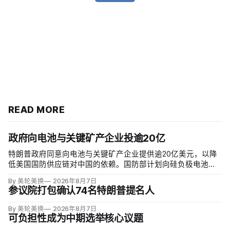
READ MORE
政府向电池与关键矿产企业投逾20亿
特朗普政府同意向电池与关键矿产企业提供逾20亿美元，以降
低美国国防供应链对中国的依赖。国防部计划向硅负极电池公
司Sila Nanotechnologies提供14亿美元贷款，并向在澳大利亚
By 美轮美换
2026年8月7日
开采钪的日出能源金属公司（Sunrise Energy Metals）提供4亿
参议院打包确认74名特朗普提名人
美元贷款，美…
By 美轮美换
2026年8月7日
可负担性成为中期选举核心议题