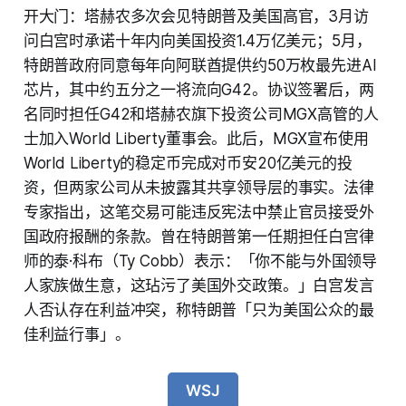
开大门：塔赫农多次会见特朗普及美国高官，3月访
问白宫时承诺十年内向美国投资1.4万亿美元；5月，
特朗普政府同意每年向阿联酋提供约50万枚最先进AI
芯片，其中约五分之一将流向G42。协议签署后，两
名同时担任G42和塔赫农旗下投资公司MGX高管的人
士加入World Liberty董事会。此后，MGX宣布使用
World Liberty的稳定币完成对币安20亿美元的投
资，但两家公司从未披露其共享领导层的事实。法律
专家指出，这笔交易可能违反宪法中禁止官员接受外
国政府报酬的条款。曾在特朗普第一任期担任白宫律
师的泰·科布（Ty Cobb）表示：「你不能与外国领导
人家族做生意，这玷污了美国外交政策。」白宫发言
人否认存在利益冲突，称特朗普「只为美国公众的最
佳利益行事」。
WSJ