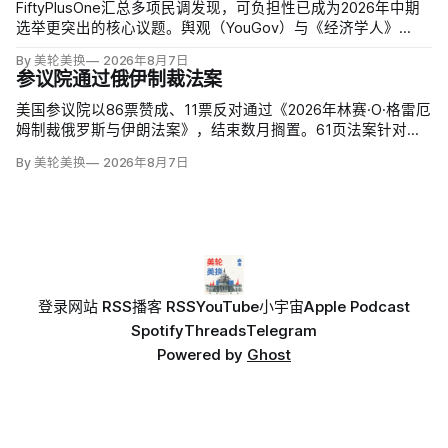
FiftyPlusOne汇总多项民调发现，可负担性已成为2026年中期
选举更突出的核心议题。舆观（YouGov）与《经济学人》
（The Economist）调查中，把通胀和物价列为全国最重要问
By 美轮美换
2026年8月7日
题的美国人，从2024年10月的24%升至今年5月的30%，本周进
参议院通过俄伊制裁法案
一步升至36%。
美国参议院以86票赞成、11票反对通过《2026年林赛·O·格雷厄
姆制裁俄罗斯与伊朗法案》，结束数月搁置。61页法案针对俄
罗斯油气的主要买家，并扩大对俄领导层、家属和寡头的制
By 美轮美换
2026年8月7日
裁；同时授权对购买俄油气最多的五个国家实施定向关税，意
在切断支持俄乌战争的能源收入。
登录
网站 RSS
播客 RSS
YouTube
小宇宙
Apple Podcast
Spotify
Threads
Telegram
Powered by
Ghost