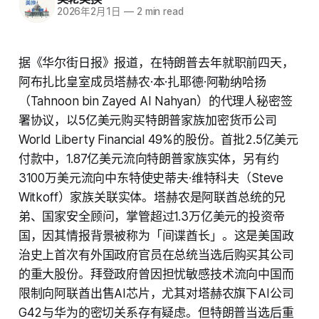
2026年2月1日
—
2 min read
据《华尔街日报》报道，在特朗普去年就职前四天，
阿布扎比皇室成员塔赫农·本·扎耶德·阿勒纳哈扬
（Tahnoon bin Zayed Al Nahyan）的代理人秘密签
署协议，以5亿美元购买特朗普家族加密货币公司
World Liberty Financial 49%的股份。首批2.5亿美元
付款中，1.87亿美元流向特朗普家族实体，另有约
3100万美元流向中东特使史蒂夫·维特科夫（Steve
Witkoff）家族关联实体。塔赫农是阿联酋总统的兄
弟、国家安全顾问，掌管超过1.3万亿美元的投资帝
国，因其情报背景被称为「间谍酋长」。这是美国政
治史上首次有外国政府官员在总统当选后购买其公司
的重大股份。拜登政府曾因担忧敏感技术流向中国而
限制向阿联酋出售AI芯片，尤其对塔赫农旗下AI公司
G42与华为的密切关系存有疑虑。但特朗普当选后重