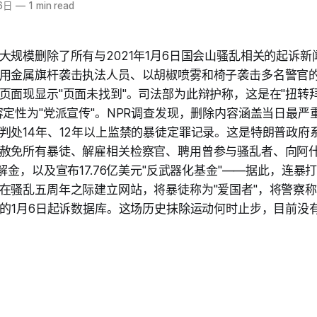
6日
—
1 min read
大规模删除了所有与2021年1月6日国会山骚乱相关的起诉
用金属旗杆袭击执法人员、以胡椒喷雾和椅子袭击多名警官
页面现显示"页面未找到"。司法部为此辩护称，这是在"扭转
容定性为"党派宣传"。NPR调查发现，删除内容涵盖当日最严
判处14年、12年以上监禁的暴徒定罪记录。这是特朗普政府系
赦免所有暴徒、解雇相关检察官、聘用曾参与骚乱者、向阿什
解金，以及宣布17.76亿美元"反武器化基金"——据此，连
在骚乱五周年之际建立网站，将暴徒称为"爱国者"，将警察称
整的1月6日起诉数据库。这场历史抹除运动何时止步，目前没