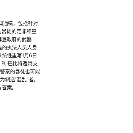
新闻通稿，包括针对
的暴徒的定罪和量
拜登政府的武器
重的执法人员人身
统性重写1月6日
利·巴比特遗孀支
暴打警察的暴徒也可能
为制造"混乱"者。
有答案。