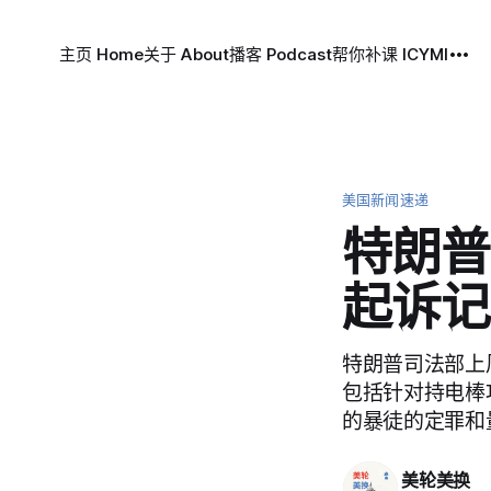
主页 Home
关于 About
播客 Podcast
帮你补课 ICYMI
美国新闻速递
特朗普
起诉记
特朗普司法部上
包括针对持电棒
的暴徒的定罪和
美轮美换