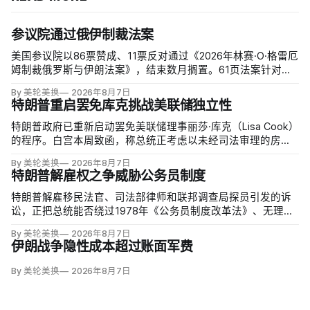
参议院通过俄伊制裁法案
美国参议院以86票赞成、11票反对通过《2026年林赛·O·格雷厄
姆制裁俄罗斯与伊朗法案》，结束数月搁置。61页法案针对俄
罗斯油气的主要买家，并扩大对俄领导层、家属和寡头的制
By 美轮美换
2026年8月7日
裁；同时授权对购买俄油气最多的五个国家实施定向关税，意
特朗普重启罢免库克挑战美联储独立性
在切断支持俄乌战争的能源收入。
特朗普政府已重新启动罢免美联储理事丽莎·库克（Lisa Cook）
的程序。白宫本周致函，称总统正考虑以未经司法审理的房贷
欺诈指控和「重大过失」为由将她免职，并给她三周回应。
By 美轮美换
2026年8月7日
特朗普解雇权之争威胁公务员制度
特朗普解雇移民法官、司法部律师和联邦调查局探员引发的诉
讼，正把总统能否绕过1978年《公务员制度改革法》、无理由
开除联邦雇员的问题推向最高法院。联邦巡回上诉法院今年秋
By 美轮美换
2026年8月7日
天将全院审理两名前移民法官梅根·杰克勒（Megan Jackler）
伊朗战争隐性成本超过账面军费
和布兰登·贾罗赫（Brandon Jaroc…
By 美轮美换
2026年8月7日