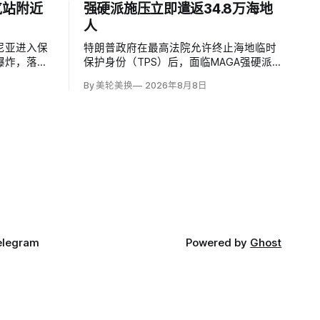
气站附近
强硬派施压立即遣返34.8万海地
人
尼亚进入保
特朗普政府在最高法院允许终止海地临时
爆炸，落点
保护身份（TPS）后，面临MAGA强硬派
压缩站约
要求立即逮捕并驱逐约34.8万名海地人的
By 美轮美换
2026年8月8日
施未受损。保
压力。国土安全部把执法重点放在俄亥俄
马尼亚边防
州斯普林菲尔德，至少50名海地人被叫到
逻队听到巨
移民办公室并佩戴脚踝监控器，但突袭尚
目标。
未出现。
elegram
Powered by
Ghost