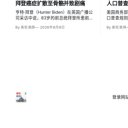
拜登癌症扩散至骨骼并致剧痛
人口普
亨特·拜登（Hunter Biden）在英国广播公
美国商务
司采访中说，83岁的前总统拜登所患前列
口普查规则
腺癌已扩散至骨骼及身体其他部位，造成
入无证移
By 美轮美换
2026年8月8日
By 美轮美换
剧烈疼痛，并在多个方面严重影响生活。
据，理由
他谈到父亲病情时落泪，称家人看着这一
草案称无
过程「非常难过」，也希望父亲能更多表
治共同体
达不适。
策很可能
登录
网站