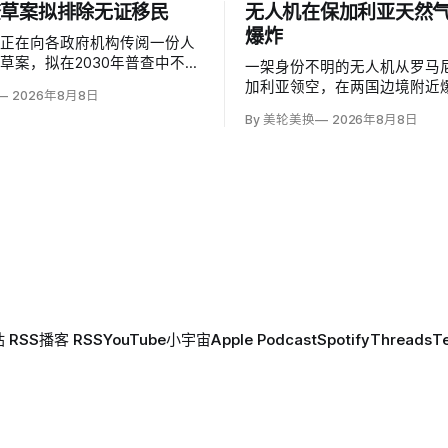
查草案拟排除无证移民
无人机在保加利亚天然
爆炸
部正在向各政府机构传阅一份人
草案，拟在2030年普查中不计
一架身份不明的无人机从罗马
民，并停止收集种族和性取向数
加利亚领空，在两国边境附近
2026年8月8日
是避免个人问题造成「扭曲」。
距离跨巴尔干天然气管道一座
By 美轮美换
2026年8月8日
证移民不属于「真正居民」、政
1000米；无人伤亡，基础设
成员或在美通常居住者；落实政
加利亚总理鲁门·拉德夫说，罗
需要恢复公民身份问题。
警察听到无人机噪音，保方巡
响，但两国防空系统均未发现
 RSS
播客 RSS
YouTube
小宇宙
Apple Podcast
Spotify
Threads
T