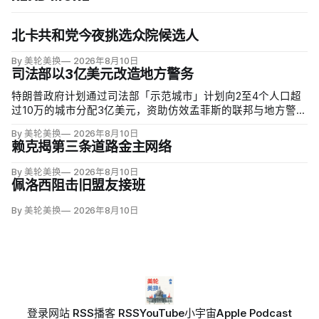
北卡共和党今夜挑选众院候选人
By 美轮美换
2026年8月10日
司法部以3亿美元改造地方警务
特朗普政府计划通过司法部「示范城市」计划向2至4个人口超
过10万的城市分配3亿美元，资助仿效孟菲斯的联邦与地方警力
集中行动。申请城市必须配合联邦移民执法，执行反露宿、反
By 美轮美换
2026年8月10日
游荡和强制治疗等政策，并预先同意在暴力犯罪或「公共骚
赖克揭第三条道路金主网络
乱」激增时偿还未来联邦介入成本。
By 美轮美换
2026年8月10日
佩洛西阻击旧盟友接班
By 美轮美换
2026年8月10日
登录
网站 RSS
播客 RSS
YouTube
小宇宙
Apple Podcast