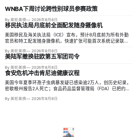
WNBA下周讨论跨性别球员参赛政策
By 美轮美换
2026年8月8日
移民执法局月底前全面配发随身摄像机
美国移民及海关执法局（ICE）宣布，预计8月底前为所有外勤
官员和特工配发随身摄像机，快速扩张可能首次系统记录联邦
移民执法现场；但公众能否看到录像，仍主要由该机构决定。
By 美轮美换
2026年8月8日
代理局长戴维·文图雷拉（David J. Venturella）称，涉及羁押中
美陆军撤换驻欧第五军团司令
重伤或死亡的录像若影响调查或隐私即…
By 美轮美换
2026年8月8日
食安危机冲击肯尼迪健康议程
美国今年夏季环孢子虫病暴发疑已感染逾2万人，创历史纪录，
密歇根州报告2人死亡；食品药品监督管理局（FDA）已把约
6000例病例与泰勒农场从墨西哥中部进口的卷心莴苣联系起
By 美轮美换
2026年8月8日
来，但其余来源仍未查清。