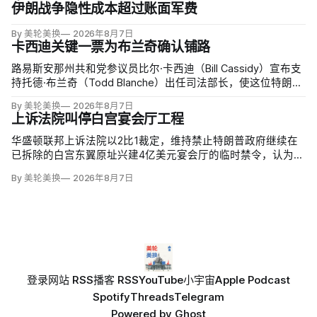
天将全院审理两名前移民法官梅根·杰克勒（Megan Jackler）
伊朗战争隐性成本超过账面军费
和布兰登·贾罗赫（Brandon Jaroc…
By 美轮美换
2026年8月7日
卡西迪关键一票为布兰奇确认铺路
路易斯安那州共和党参议员比尔·卡西迪（Bill Cassidy）宣布支
持托德·布兰奇（Todd Blanche）出任司法部长，使这位特朗普
前私人辩护律师基本跨过参议院确认门槛。
By 美轮美换
2026年8月7日
上诉法院叫停白宫宴会厅工程
华盛顿联邦上诉法院以2比1裁定，维持禁止特朗普政府继续在
已拆除的白宫东翼原址兴建4亿美元宴会厅的临时禁令，认为该
案足以检验总统是否能绕过国会授权推进大型工程。国家历史
By 美轮美换
2026年8月7日
保护信托去年起诉称，政府未获国会许可便拆除东翼并开建约9
万平方英尺项目。
登录
网站 RSS
播客 RSS
YouTube
小宇宙
Apple Podcast
Spotify
Threads
Telegram
Powered by
Ghost