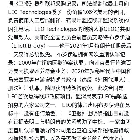
据《卫报》援引联邦采购记录，司法部监狱局上月向
LEO Technologies授予一份价值1.06亿美元的合同，
负责使用人工智能翻译、转录并监控联邦监狱系统的
囚犯电话。LEO Technologies的创始人兼CEO是共和
党筹款人、共和党全国委员会前官员艾略特·布罗伊迪
（Elliott Broidy）——他于2021年1月特朗普任期最后
一天获得总统赦免。 布罗伊迪拥有两次重刑认罪记
录：2009年在纽约因欺诈案认罪，向州官员行贿逾百
万美元换取州养老金业务；2020年就秘密代表中国和
马来西亚客户游说特朗普政府（违反《外国代理人注
册法》）认罪，随即获得特朗普赦免。此次合同是
LEO首次赢得联邦政府项目，监狱局表示LEO是响应
招募的六家公司之一。 LEO的律师声明布罗伊迪在竞
标中「没有任何角色」；《卫报》也明确指出目前没
有证据表明其与特朗普的关系帮助了中标。 一家由两
度重刑认罪者领导的公司是否应通过联邦招标赢得政
府情报监控合同，以及是否做了充分的利益冲突审