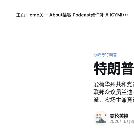
主页 Home
关于 About
播客 Podcast
帮你补课 ICYMI
行政与特朗普
特朗普
爱荷华州共和党
联邦众议员兰迪·
派、农场主兼竞选
美轮美换
2026年6月