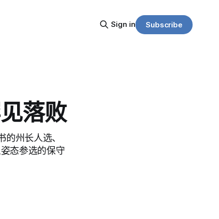
Sign in
Subscribe
罕见落败
书的州长人选、
素人姿态参选的保守