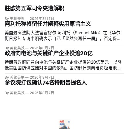
驻欧第五军司令突遭解职
By 美轮美换
2026年8月7日
阿利托称将留任并阐释实用原旨主义
美国最高法院大法官塞缪尔·阿利托（Samuel Alito）在《华尔
街日报》专访中明确表示自己「显然会再任一届」，否定保守
派要求他趁共和党掌控参议院时退休、让特朗普提名年轻继任
By 美轮美换
2026年8月7日
者的呼声。76岁的阿利托称这类催退提醒他生命有限，却也暗
政府向电池与关键矿产企业投逾20亿
含法官可以互换的误解。
特朗普政府同意向电池与关键矿产企业提供逾20亿美元，以降
低美国国防供应链对中国的依赖。国防部计划向硅负极电池公
司Sila Nanotechnologies提供14亿美元贷款，并向在澳大利亚
By 美轮美换
2026年8月7日
开采钪的日出能源金属公司（Sunrise Energy Metals）提供4亿
参议院打包确认74名特朗普提名人
美元贷款，美…
By 美轮美换
2026年8月7日