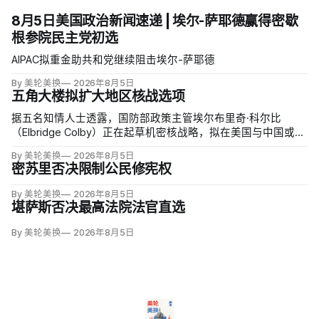
8月5日美国政治新闻速递 | 埃尔-萨耶德赢得密歇
根参院民主党初选
AIPAC拟重金助共和党继续阻击埃尔-萨耶德
By 美轮美换
2026年8月5日
五角大楼拟扩大地区核战选项
据五名知情人士透露，国防部政策主管埃尔布里奇·科尔比
（Elbridge Colby）正在起草机密核战略，拟在美国与中国或俄
罗斯发生地区战争时扩大短程战术核武器的作用，改写危机中
By 美轮美换
2026年8月5日
提交总统选择的核报复方案。
密苏里否决限制公民修宪权
By 美轮美换
2026年8月5日
堪萨斯否决最高法院法官直选
By 美轮美换
2026年8月5日